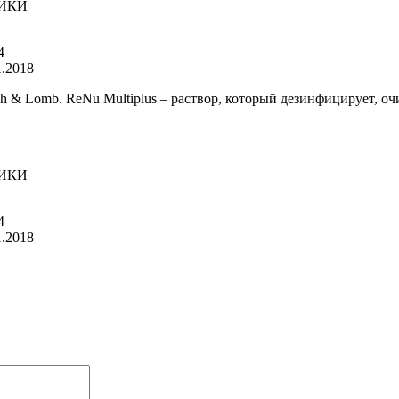
РИКИ
4
1.2018
ch & Lomb. ReNu Multiplus – раствор, который дезинфицирует, о
РИКИ
4
1.2018