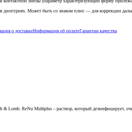
ти контактной линзы (параметр характеризующий форму прилежа
в диоптриях. Может быть со знаком плюс — для коррекции даль
ация о доставке
Информация об оплате
Гарантии качества
ch & Lomb. ReNu Multiplus – раствор, который дезинфицирует, о