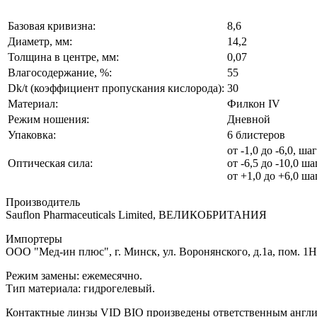
Базовая кривизна:
8,6
Диаметр, мм:
14,2
Толщина в центре, мм:
0,07
Влагосодержание, %:
55
Dk/t (коэффициент пропускания кислорода):
30
Материал:
Филкон IV
Режим ношения:
Дневной
Упаковка:
6 блистеров
от -1,0 до -6,0, шаг
Оптическая сила:
от -6,5 до -10,0 ша
от +1,0 до +6,0 ша
Производитель
Sauflon Pharmaceuticals Limited, ВЕЛИКОБРИТАНИЯ
Импортеры
ООО "Мед-ин плюс", г. Минск, ул. Воронянского, д.1а, пом. 1Н,
Режим замены: ежемесячно.
Тип материала: гидрогелевый.
Контактные линзы VID BIO произведены ответственным англий