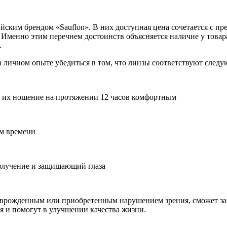
ским брендом «Sauflon». В них доступная цена сочетается с п
 Именно этим перечнем достоинств объясняется наличие у това
.
 личном опыте убедиться в том, что линзы соответствуют след
т их ношение на протяжении 12 часов комфортным
м времени
злучение и защищающий глаза
врожденным или приобретенным нарушением зрения, сможет заб
я и помогут в улучшении качества жизни.