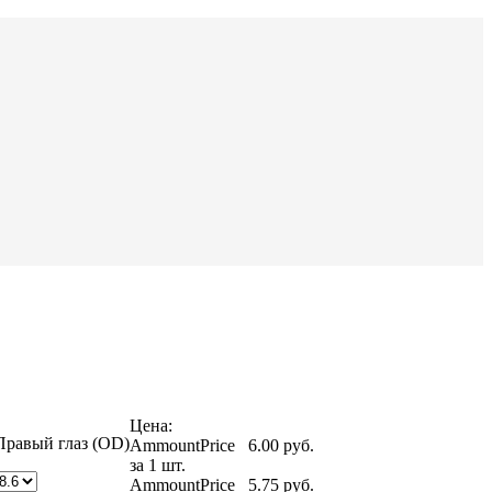
Цена:
Правый глаз (OD)
AmmountPrice
6.00 pуб.
за 1 шт.
AmmountPrice
5.75 pуб.