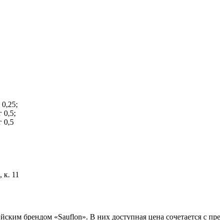
 0,25;
г 0,5;
г 0,5
 к. 11
ским брендом «Sauflon». В них доступная цена сочетается с п