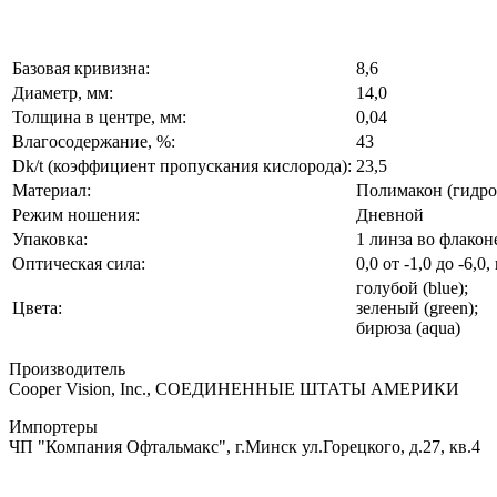
Базовая кривизна:
8,6
Диаметр, мм:
14,0
Толщина в центре, мм:
0,04
Влагосодержание, %:
43
Dk/t (коэффициент пропускания кислорода):
23,5
Материал:
Полимакон (гидро
Режим ношения:
Дневной
Упаковка:
1 линза во флакон
Оптическая сила:
0,0 от -1,0 до -6,0,
голубой (blue);
Цвета:
зеленый (green);
бирюза (aqua)
Производитель
Cooper Vision, Inc., СОЕДИНЕННЫЕ ШТАТЫ АМЕРИКИ
Импортеры
ЧП "Компания Офтальмакс", г.Минск ул.Горецкого, д.27, кв.4