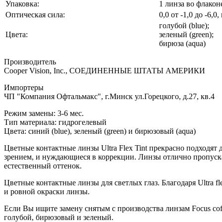
Упаковка:
1 линза во флакон
Оптическая сила:
0,0 от -1,0 до -6,0,
голубой (blue);
Цвета:
зеленый (green);
бирюза (aqua)
Производитель
Cooper Vision, Inc., СОЕДИНЕННЫЕ ШТАТЫ АМЕРИКИ
Импортеры
ЧП "Компания Офтальмакс", г.Минск ул.Горецкого, д.27, кв.4
Режим замены: 3-6 мес.
Тип материала: гидрогелевый
Цвета: синий (blue), зеленый (green) и бирюзовый (aqua)
Цветные контактные линзы Ultra Flex Tint прекрасно подходят 
зрением, и нуждающиеся в коррекции. Линзы отлично пропуска
естественный оттенок.
Цветные контактные линзы для светлых глаз. Благодаря Ultra f
и ровной окраски линзы.
Если Вы ищите замену снятым с производства линзам Focus coft
голубой, бирюзовый и зеленый.